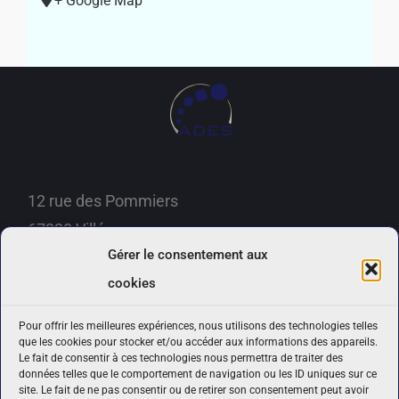
+ Google Map
12 rue des Pommiers
67220 Villé
Gérer le consentement aux
Téléphone :
06 15 79 63 12
cookies
Email:
contact@ades-prevention.fr
Pour offrir les meilleures expériences, nous utilisons des technologies telles
que les cookies pour stocker et/ou accéder aux informations des appareils.
Politique de confidentialité
Le fait de consentir à ces technologies nous permettra de traiter des
données telles que le comportement de navigation ou les ID uniques sur ce
Politique de cookies (UE)
site. Le fait de ne pas consentir ou de retirer son consentement peut avoir