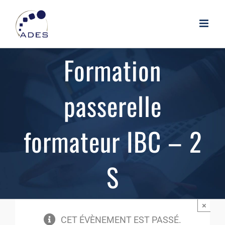
Passer
au
contenu
Formation
passerelle
formateur IBC – 2
S
×
CET ÉVÈNEMENT EST PASSÉ.