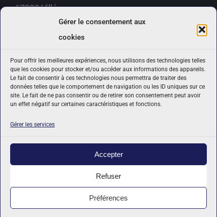
67220 Villé
Gérer le consentement aux
Téléphone :
06 15 79 63 12
cookies
Email:
contact@ades-prevention.fr
Pour offrir les meilleures expériences, nous utilisons des technologies telles
que les cookies pour stocker et/ou accéder aux informations des appareils.
Politique de confidentialité
Le fait de consentir à ces technologies nous permettra de traiter des
données telles que le comportement de navigation ou les ID uniques sur ce
Politique de cookies (UE)
site. Le fait de ne pas consentir ou de retirer son consentement peut avoir
un effet négatif sur certaines caractéristiques et fonctions.
Condition Générale de Vente
Règlement intérieur
Gérer les services
Accepter
Refuser
Mise à jour Octobre 2024 - © Copyright 2019 -
2026 | Réalisation
Franck Bechdolff Graphisme
| All Rights Reserved |
ades prevention
Préférences