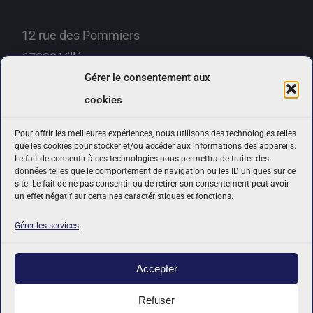
12 rue des Pommiers
67220 Villé
Gérer le consentement aux
Téléphone :
06 15 79 63 12
cookies
Email:
contact@ades-prevention.fr
Pour offrir les meilleures expériences, nous utilisons des technologies telles
que les cookies pour stocker et/ou accéder aux informations des appareils.
Politique de confidentialité
Le fait de consentir à ces technologies nous permettra de traiter des
données telles que le comportement de navigation ou les ID uniques sur ce
Politique de cookies (UE)
site. Le fait de ne pas consentir ou de retirer son consentement peut avoir
un effet négatif sur certaines caractéristiques et fonctions.
Condition Générale de Vente
Règlement intérieur
Gérer les services
Accepter
Refuser
Mise à jour Octobre 2024 - © Copyright 2019 -
2026 | Réalisation